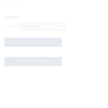
Art.Nr:
SCH4
Optionen:
Farben
Wunschliste hinzufügen
In den Warenkorb legen