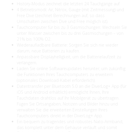
History-Modus zeichnet die letzten 24 Tauchgänge auf
4 Betriebsmodi: Air, Nitrox, Gauge (mit Zeitmessung) und
Free Dive (zeichnet Berechnungen auf, so dass
Umschalten zwischen Dive und Free möglich ist).
Tauchcomputer für bis zu 3 Gasmischungen: Wechseln Sie
unter Wasser zwischen bis zu drei Gasmischungen – von
21% bis 100% O2.
Wiederaufladbare Batterie: Sorgen Sie sich nie wieder
darum, neue Batterien zu kaufen.
Anpassbare Displayhelligkeit, um die Batterielaufzeit zu
verlängern.
Laden Sie online Softwareupdates herunter, um zukünftig
die Funktionen Ihres Tauchcomputers zu erweitern
(optionales Download-Kabel erforderlich).
Datentransfer per Bluetooth 5.0 an die DiverLog+ App (für
iOS und Android erhältlich) ermöglicht Ihnen, Ihre
Tauchdaten drahtlos auf Ihr Mobilgerät zu übertragen.
Fügen Sie Ortsangaben, Notizen und Bilder hinzu und
verwalten Sie die erweiterten Einstellungen Ihres
Tauchcomputers direkt in der DiverLog+ App.
Ein bequem zu tragendes und robustes Nato-Armband,
das komplett unter dem Gehäuse verläuft und somit