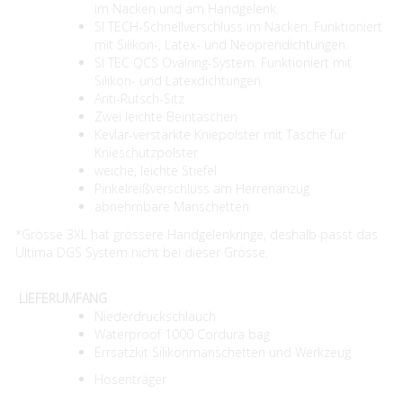
im Nacken und am Handgelenk.
SI TECH-Schnellverschluss im Nacken. Funktioniert
mit Silikon-, Latex- und Neoprendichtungen.
SI TEC QCS Ovalring-System. Funktioniert mit
Silikon- und Latexdichtungen.
Anti-Rutsch-Sitz
Zwei leichte Beintaschen
Kevlar-verstärkte Kniepolster mit Tasche für
Knieschutzpolster
weiche, leichte Stiefel
Pinkelreißverschluss am Herrenanzug
abnehmbare Manschetten
*Grösse 3XL hat grössere Handgelenkringe, deshalb passt das
Ultima DGS System nicht bei dieser Grösse.
LIEFERUMFANG
Niederdruckschlauch
Waterproof 1000 Cordura bag
Errsatzkit Silikonmanschetten und Werkzeug
Hosenträger