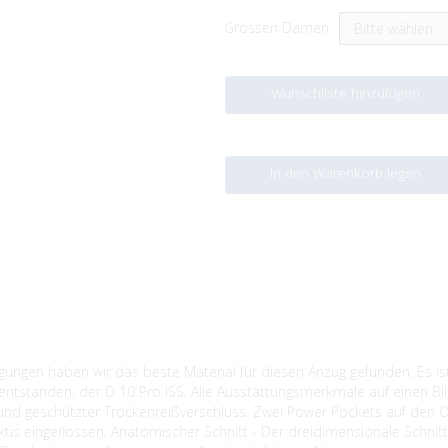
Grössen Damen
Wunschliste hinzufügen
In den Warenkorb legen
ingungen haben wir das beste Material für diesen Anzug gefunden. Es
ntstanden, der D 10 Pro ISS. Alle Ausstattungsmerkmale auf einen Blic
und geschützter Trockenreißverschluss. Zwei Power Pockets auf den Ob
tarktis eingeflossen. Anatomischer Schnitt - Der dreidimensionale Schn