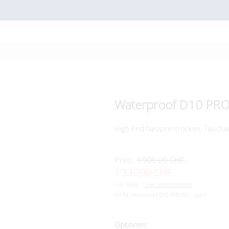
Waterproof D10 PRO 
High-End Neoprentrocken, Taucha
Preis:
1'900.00 CHF
1'330.00 CHF
inkl. MwSt. /
zzgl. Versandkosten
Art.Nr:
Waterproof D10 PRO ISS - Lady1
Optionen: