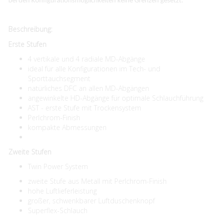
bei den Konfigurationsmöglichkeiten keine Grenzen gesetzt.
Beschreibung:
Erste Stufen
4 vertikale und 4 radiale MD-Abgänge
ideal für alle Konfigurationen im Tech- und
Sporttauchsegment
natürliches DFC an allen MD-Abgängen
angewinkelte HD-Abgänge für optimale Schlauchführung
AST - erste Stufe mit Trockensystem
Perlchrom-Finish
kompakte Abmessungen
Zweite Stufen
Twin Power System
zweite Stufe aus Metall mit Perlchrom-Finish
hohe Luftlieferleistung
großer, schwenkbarer Luftduschenknopf
Superflex-Schlauch