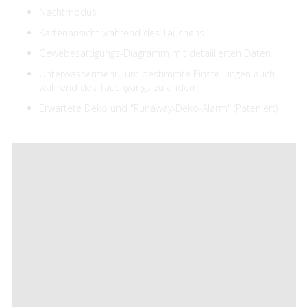
Nachtmodus
Kartenansicht während des Tauchens
Gewebesättigungs-Diagramm mit detaillierten Daten
Unterwassermenü, um bestimmte Einstellungen auch
während des Tauchgangs zu ändern
Erwartete Deko und "Runaway-Deko-Alarm" (Pateniert)