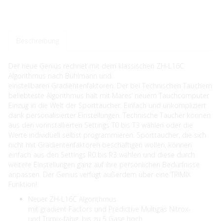
Beschreibung
Der neue Genius rechnet mit dem klassischen ZH-L16C
Algorithmus nach Bühlmann und
einstellbaren Gradientenfaktoren. Der bei Technischen Tauchern
beliebteste Algorithmus hält mit Mares‘ neuem Tauchcomputer
Einzug in die Welt der Sporttaucher. Einfach und unkompliziert
dank personalisierter Einstellungen. Technische Taucher können
aus den vorinstallierten Settings T0 bis T3 wählen oder die
Werte individuell selbst programmieren. Sporttaucher, die sich
nicht mit Gradientenfaktoren beschäftigen wollen, können
einfach aus den Settings R0 bis R3 wählen und diese durch
weitere Einstellungen ganz auf ihre persönlichen Bedürfnisse
anpassen. Der Genius verfügt außerdem über eine TRIMIX
Funktion!
Neuer ZH-L16C Algorithmus
mit gradient Factors und Predictive Multigas Nitrox-
und Trimix-fähig, bis zu 5 Gase hoch