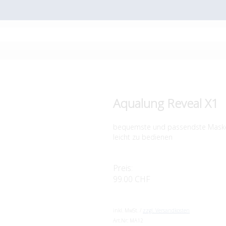
Aqualung Reveal X1
bequemste und passendste Maske 
leicht zu bedienen
Preis:
99.00 CHF
inkl. MwSt. /
zzgl. Versandkosten
Art.Nr:
MA12