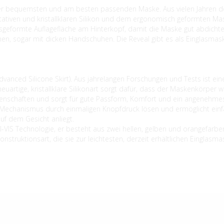
erer bequemsten und am besten passenden Maske. Aus vielen Jahren de
tativen und kristallklaren Silikon und dem ergonomisch geformten M
geformte Auflagefläche am Hinterkopf, damit die Maske gut abdichten
en, sogar mit dicken Handschuhen. Die Reveal gibt es als Einglasmask
vanced Silicone Skirt). Aus jahrelangen Forschungen und Tests ist ein
artige, kristallklare Silikonart sorgt dafür, dass der Maskenkörper w
igenschaften und sorgt für gute Passform, Komfort und ein angenehmes
der Mechanismus durch einmaligen Knopfdruck lösen und ermöglicht ei
uf dem Gesicht anliegt.
IS Technologie, er besteht aus zwei hellen, gelben und orangefarbene
Konstruktionsart, die sie zur leichtesten, derzeit erhältlichen Einglas