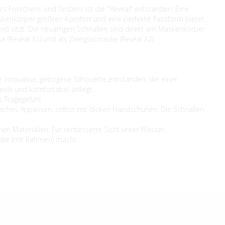
s Forschens und Testens ist die "Reveal" entstanden: Eine
askenkörper größten Komfort und eine perfekte Passform bietet.
d sitzt. Die neuartigen Schnallen sind direkt am Maskenkörper
e (Reveal X1) und als Zweiglasmaske (Reveal X2).
e innovative, gebogene Silhouette entstanden, die einer
eich und komfortabel anliegt.
 Tragegefühl.
nfaches Anpassen, selbst mit dicken Handschuhen. Die Schnallen
n Materialien: Für verbesserte Sicht unter Wasser.
maske (mit Rahmen) macht.