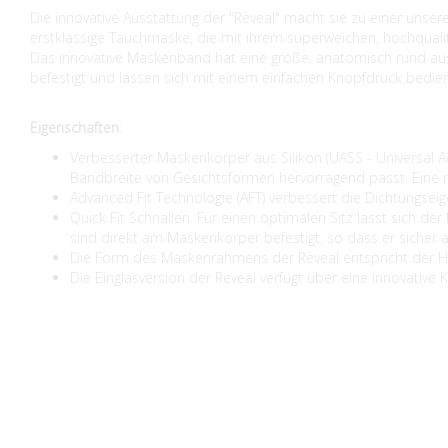
Die innovative Ausstattung der "Reveal" macht sie zu einer uns
erstklassige Tauchmaske, die mit ihrem superweichen, hochquali
Das innovative Maskenband hat eine große, anatomisch rund aus
befestigt und lassen sich mit einem einfachen Knopfdruck bedien
Eigenschaften
:
Verbesserter Maskenkörper aus Silikon (UASS - Universal Ad
Bandbreite von Gesichtsformen hervorragend passt. Eine neu
Advanced Fit Technologie (AFT) verbessert die Dichtungse
Quick Fit Schnallen. Für einen optimalen Sitz lässt sich 
sind direkt am Maskenkörper befestigt, so dass er sicher a
Die Form des Maskenrahmens der Reveal entspricht der HI-V
Die Einglasversion der Reveal verfügt über eine innovative 