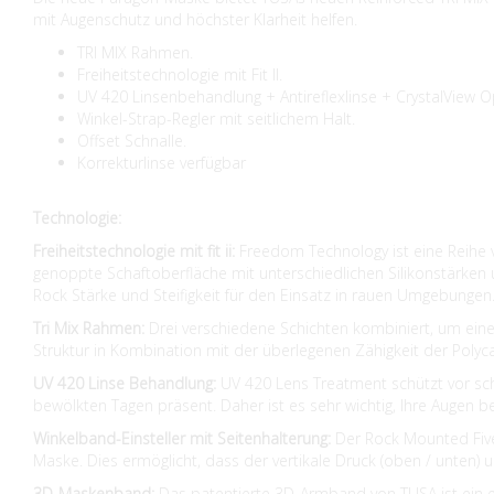
mit Augenschutz und höchster Klarheit helfen.
TRI MIX Rahmen.
Freiheitstechnologie mit Fit II.
UV 420 Linsenbehandlung + Antireflexlinse + CrystalView O
Winkel-Strap-Regler mit seitlichem Halt.
Offset Schnalle.
Korrekturlinse verfügbar
Technologie:
Freiheitstechnologie mit fit ii:
Freedom Technology ist eine Reihe
genoppte Schaftoberfläche mit unterschiedlichen Silikonstärken und
Rock Stärke und Steifigkeit für den Einsatz in rauen Umgebungen
Tri Mix Rahmen:
Drei verschiedene Schichten kombiniert, um ein
Struktur in Kombination mit der überlegenen Zähigkeit der Poly
UV 420 Linse Behandlung:
UV 420 Lens Treatment schützt vor sch
bewölkten Tagen präsent. Daher ist es sehr wichtig, Ihre Augen 
Winkelband-Einsteller mit Seitenhalterung:
Der Rock Mounted Five 
Maske. Dies ermöglicht, dass der vertikale Druck (oben / unten) u
3D-Maskenband:
Das patentierte 3D-Armband von TUSA ist ein e