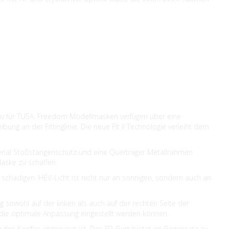
siv für TUSA. Freedom Modellmasken verfügen über eine
ung an der Fittinglinie. Die neue Fit II Technologie verleiht dem
erial Stoßstangenschutz und eine Querträger Metallrahmen
Maske zu schaffen.
schädigen. HEV-Licht ist nicht nur an sonnigen, sondern auch an
g sowohl auf der linken als auch auf der rechten Seite der
für die optimale Anpassung eingestellt werden können.
 des Kopfes angepasst ist. Der 3D-Gurt bietet im Gegensatz zu