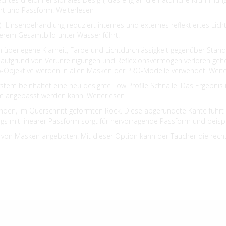
t und Passform. Weiterlesen
 R) -Linsenbehandlung reduziert internes und externes reflektiertes Lic
sserem Gesamtbild unter Wasser führt.
en überlegene Klarheit, Farbe und Lichtdurchlässigkeit gegenüber Stan
 aufgrund von Verunreinigungen und Reflexionsvermögen verloren geh
View-Objektive werden in allen Masken der PRO-Modelle verwendet. Weit
stem beinhaltet eine neu designte Low Profile Schnalle. Das Ergebnis i
orm angepasst werden kann. Weiterlesen
den, im Querschnitt geformten Rock. Diese abgerundete Kante führt 
rings mit linearer Passform sorgt für hervorragende Passform und beis
von Masken angeboten. Mit dieser Option kann der Taucher die rechte u