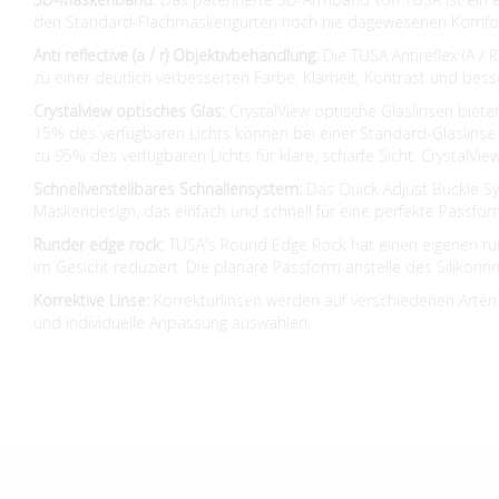
den Standard-Flachmaskengurten noch nie dagewesenen Komfor
Anti reflective (a / r) Objektivbehandlung:
Die TUSA Antireflex (A /
zu einer deutlich verbesserten Farbe, Klarheit, Kontrast und be
Crystalview optisches Glas:
CrystalView optische Glaslinsen biet
15% des verfügbaren Lichts können bei einer Standard-Glaslinse
zu 95% des verfügbaren Lichts für klare, scharfe Sicht. Crystal
Schnellverstellbares Schnallensystem:
Das Quick Adjust Buckle Sy
Maskendesign, das einfach und schnell für eine perfekte Passf
Runder edge rock:
TUSA's Round Edge Rock hat einen eigenen run
im Gesicht reduziert. Die planare Passform anstelle des Silikon
Korrektive Linse:
Korrekturlinsen werden auf verschiedenen Arten 
und individuelle Anpassung auswählen.