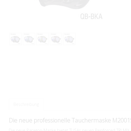
Beschreibung
Die neue professionelle Tauchermaske M200
Die neue Paragon-Maske bietet TUSAs neuen Reinforced TRI MIX-