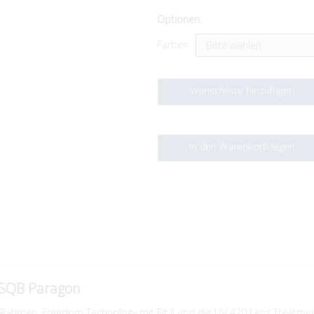
Optionen:
Farben
Wunschliste hinzufügen
In den Warenkorb legen
1SQB Paragon
Rahmen, Freedom Technology mit Fit II und die UV 420 Lens Treatment