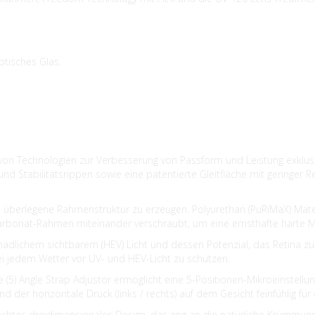
ptisches Glas.
 von Technologien zur Verbesserung von Passform und Leistung exklu
 Stabilitätsrippen sowie eine patentierte Gleitfläche mit geringer Reib
.
e überlegene Rahmenstruktur zu erzeugen. Polyurethan (PuRiMaX) Mat
carbonat-Rahmen miteinander verschraubt, um eine ernsthafte harte 
ädlichem sichtbarem (HEV) Licht und dessen Potenzial, das Retina zu 
bei jedem Wetter vor UV- und HEV-Licht zu schützen.
(5) Angle Strap Adjustor ermöglicht eine 5-Positionen-Mikroeinstellun
nd der horizontale Druck (links / rechts) auf dem Gesicht feinfühlig 
chtes dreidimensionales Design, das eng an die natürliche Krümmung