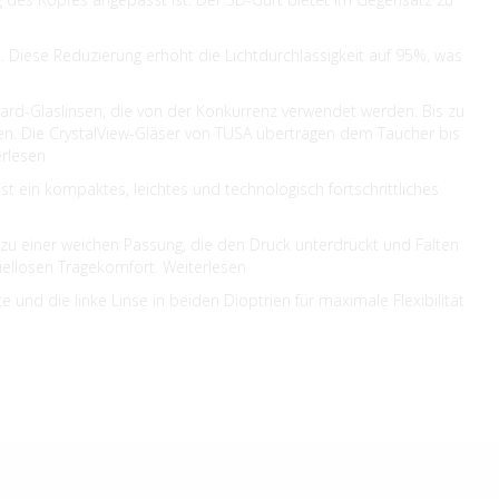
ht. Diese Reduzierung erhöht die Lichtdurchlässigkeit auf 95%, was
dard-Glaslinsen, die von der Konkurrenz verwendet werden. Bis zu
en. Die CrystalView-Gläser von TUSA übertragen dem Taucher bis
erlesen
st ein kompaktes, leichtes und technologisch fortschrittliches
zu einer weichen Passung, die den Druck unterdrückt und Falten
piellosen Tragekomfort. Weiterlesen
nd die linke Linse in beiden Dioptrien für maximale Flexibilität