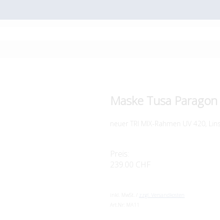
Maske Tusa Paragon
neuer TRI MIX-Rahmen UV 420, Lin
Preis:
239.00 CHF
inkl. MwSt. /
zzgl. Versandkosten
Art.Nr:
MA11