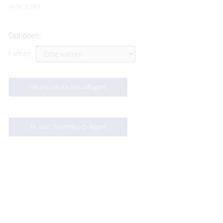
Art.Nr:
SCHK3
Optionen:
Farben
Wunschliste hinzufügen
In den Warenkorb legen