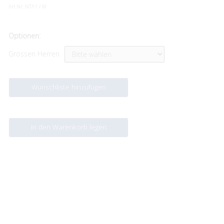
Art.Nr:
NTA1 / M
Optionen:
Grössen Herren
Wunschliste hinzufügen
In den Warenkorb legen