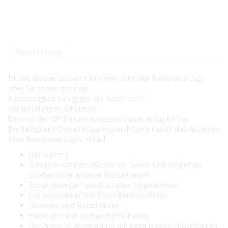
Beschreibung
Ist das Wasser zu warm für einen normalen Neoprenanzug,
aber Sie sehen doch die
Notwendigkeit sich gegen die Sonne oder
Vernesselung zu schützen?
Dann ist der WP Skin ein ausgezeichneter Anzug für Sie.
Ein Rashguard Overall in superstretch Lycra macht das Anziehen
Ihres Neoprenanzuges einfach.
hält wärmer
Schutz in warmem Wasser vor Sonne und möglichen
Quallen (oder anderen Nesseltieren!)
Super dehnbar - passt zu allen Körperformen
Korrosionsfreier YKK Vislon Reißverschluss
Daumen- und Fußschlaufen
Flachnähte mit hochwertigem Faden
Der Anzug ist ausgestattet mit extra breiten Fußschlaufen