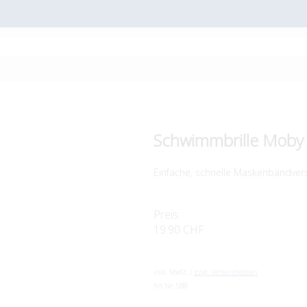
Schwimmbrille Moby 
Einfache, schnelle Maskenbandvers
Preis:
19.90 CHF
inkl. MwSt. /
zzgl. Versandkosten
Art.Nr:
SB8