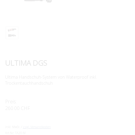
ULTIMA DGS
Ultima Handschuh-System von Waterproof inkl.
Trockentauchhandschuh
Preis:
260.00 CHF
inkl. MwSt. /
zzgl. Versandkosten
Art.Nr:
TA20-M