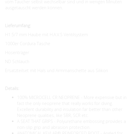
vom Taucher selbst wechselbar sind und in wenigen Minuten
ausgetauscht werden können.
Lieferumfang:
H1 5/7 mm Haube mit H.A.V.S Ventilsystem
1000er Cordura Tasche
Hosenträger
ND Schlauch
Ersatzteilset mit Hals und Armmanschette aus Silikon
Details:
100% MICROCELL CR NEOPRENE - More expensive but in
fact the only neoprene that really works for diving.
Excellent durability and insulation far better than other
Neoprene qualities, like SBR, SCR etc.
A SEAT THAT GRIPS - Polyurethane embossing provides a
non-slip grip and abrasion protection.
ANATOMICAL KEVLAR® REINFORCED BOOT - Angled for