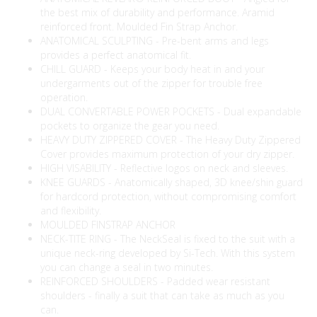
the best mix of durability and performance. Aramid
reinforced front. Moulded Fin Strap Anchor.
ANATOMICAL SCULPTING - Pre-bent arms and legs
provides a perfect anatomical fit.
CHILL GUARD - Keeps your body heat in and your
undergarments out of the zipper for trouble free
operation.
DUAL CONVERTABLE POWER POCKETS - Dual expandable
pockets to organize the gear you need.
HEAVY DUTY ZIPPERED COVER - The Heavy Duty Zippered
Cover provides maximum protection of your dry zipper.
HIGH VISABILITY - Reflective logos on neck and sleeves.
KNEE GUARDS - Anatomically shaped, 3D knee/shin guard
for hardcord protection, without compromising comfort
and flexibility.
MOULDED FINSTRAP ANCHOR
NECK-TITE RING - The NeckSeal is fixed to the suit with a
unique neck-ring developed by Si-Tech. With this system
you can change a seal in two minutes.
REINFORCED SHOULDERS - Padded wear resistant
shoulders - finally a suit that can take as much as you
can.