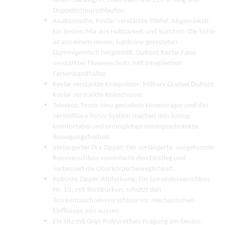
einem Deckelgriff, rostfreiem Aisi 316 D-Ring und
Doppelschnurschlaufen.
Anatomische, Kevlar-verstärkte Stiefel: Abgewinkelt
für besten Mix aus Haltbarkeit und Komfort. Die Sohle
ist aus einem neuen, hardcore-getesteten
Gummigemisch hergestellt. DuPont Kevlar Faser
verstärkter Flossenschutz. Mit integriertem
Fersenbandhalter.
Kevlar verstärkte Kniepolster: Military Graded DuPont
Kevlar verstärkte Knieschoner.
Teleskop Torso: Neu gestaltete Hosenträger und das
verstellbare Torso-System machen den Anzug
komfortabel und ermöglichen uneingeschränkte
Bewegungsfreiheit.
Verlängerter Dry Zipper: Der verlängerte, vorgeformte
Reissverschluss vereinfacht den Einstieg und
verbessert die Oberkörperbeweglichkeit.
Robuste Zipper-Abdeckung: Ein Spiralreissverschluss
Nr. 10, mit Textilrücken, schützt den
Trockentauchreissverschluss vor mechanischen
Einflüssen von aussen.
Ein Sitz mit Grip: Polyurethan-Prägung am Gesäss