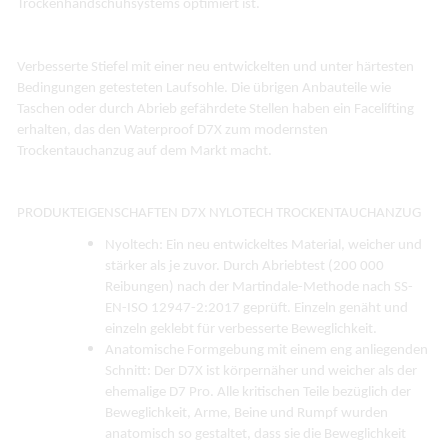
Trockenhandschuhsystems optimiert ist.
Verbesserte Stiefel mit einer neu entwickelten und unter härtesten
Bedingungen getesteten Laufsohle. Die übrigen Anbauteile wie
Taschen oder durch Abrieb gefährdete Stellen haben ein Facelifting
erhalten, das den Waterproof D7X zum modernsten
Trockentauchanzug auf dem Markt macht.
PRODUKTEIGENSCHAFTEN D7X NYLOTECH TROCKENTAUCHANZUG
Nyoltech: Ein neu entwickeltes Material, weicher und
stärker als je zuvor. Durch Abriebtest (200 000
Reibungen) nach der Martindale-Methode nach SS-
EN-ISO 12947-2:2017 geprüft. Einzeln genäht und
einzeln geklebt für verbesserte Beweglichkeit.
Anatomische Formgebung mit einem eng anliegenden
Schnitt: Der D7X ist körpernäher und weicher als der
ehemalige D7 Pro. Alle kritischen Teile bezüglich der
Beweglichkeit, Arme, Beine und Rumpf wurden
anatomisch so gestaltet, dass sie die Beweglichkeit