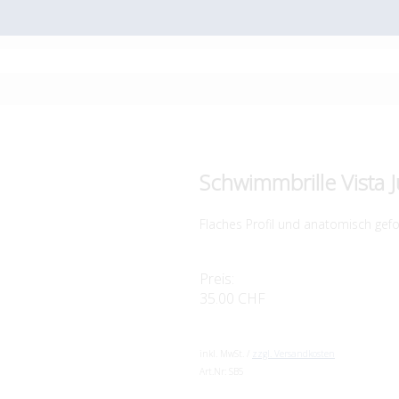
Schwimmbrille Vista J
Flaches Profil und anatomisch gef
Preis:
35.00 CHF
inkl. MwSt. /
zzgl. Versandkosten
Art.Nr:
SB5