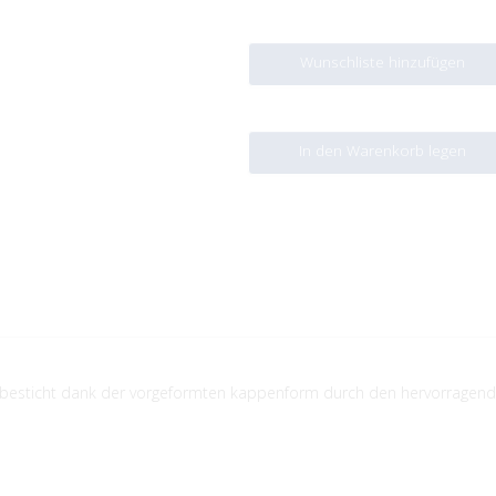
Wunschliste hinzufügen
In den Warenkorb legen
 besticht dank der vorgeformten kappenform durch den hervorragend