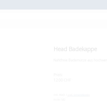
Head Badekappe
Nahtfreie Bademütze aus hochwer
Preis:
12.00 CHF
inkl. MwSt. /
zzgl. Versandkosten
Art.Nr:
SB2