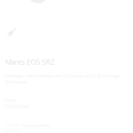
Mares EOS 5RZ
Einsteiger oder Notlampe mit 500 Lumen und 105 minütiger
Brenndauer
Preis:
170.00 CHF
inkl. MwSt. /
zzgl. Versandkosten
Art.Nr:
TL11