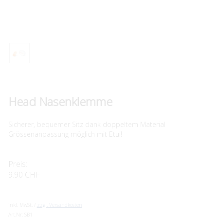
Head Nasenklemme
Sicherer, bequemer Sitz dank doppeltem Material
Grössenanpassung möglich mit Etui!
Preis:
9.90 CHF
inkl. MwSt. /
zzgl. Versandkosten
Art.Nr:
SB1