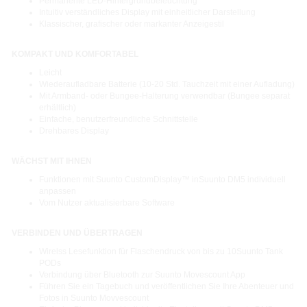
Permanente LED-Hintergrundbeleuchtung
Intuitiv verständliches Display mit einheitlicher Darstellung
Klassischer, grafischer oder markanter Anzeigestil
KOMPAKT UND KOMFORTABEL
Leicht
Wiederaufladbare Batterie (10-20 Std. Tauchzeit mit einer Aufladung)
Mit Armband- oder Bungee-Halterung verwendbar (Bungee separat
erhältlich)
Einfache, benutzerfreundliche Schnittstelle
Drehbares Display
WÄCHST MIT IHNEN
Funktionen mit Suunto CustomDisplay™ inSuunto DM5 individuell
anpassen
Vom Nutzer aktualisierbare Software
VERBINDEN UND ÜBERTRAGEN
Wirelss Lesefunktion für Flaschendruck von bis zu 10Suunto Tank
PODs
Verbindung über Bluetooth zur Suunto Movescount App
Führen Sie ein Tagebuch und veröffentlichen Sie Ihre Abenteuer und
Fotos in Suunto Movvescount