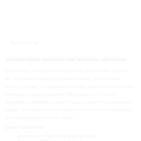
Beschreibung
HERVORRAGENDE LESBARKEIT UND INDIVIDUELL ANPASSBAR
Der kompakte Suunto EON Core ist der ideale Tauchbegleiter sowohl für
alle Tauchanfänger als auch für erfahrene Taucher, die neue Tiefen
erkunden möchten. Ihre wichtigsten Tauchdaten können Sie auf dem klaren
Farbdisplay mit großen, markanten Ziffern gut ablesen. Dieser voll
ausgestattete, individuell anpassbare Tauchcomputer ist Ihr zuverlässiger
Partner – beim Erforschen von Schiffswracks ebenso wie beim Bewundern
der farbenprächtigen Welt unter Wasser.
LEICHT ABZULESEN
Kontraststarkes Farbdisplay mit großen Ziffern