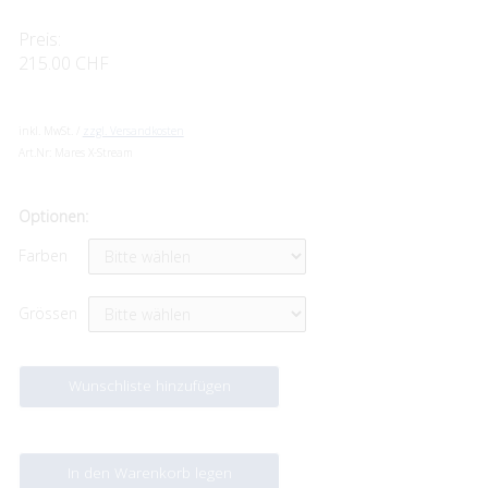
Preis:
215.00 CHF
inkl. MwSt. /
zzgl. Versandkosten
Art.Nr:
Mares X-Stream
Optionen:
Farben
Grössen
Wunschliste hinzufügen
In den Warenkorb legen