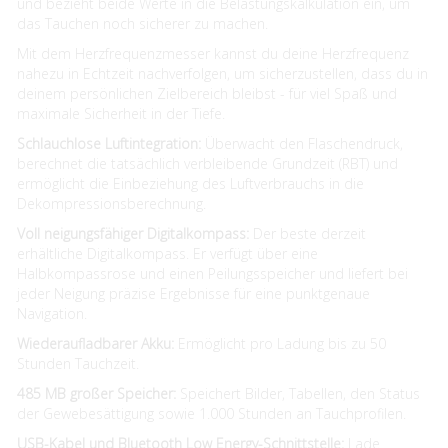
und bezieht beide Werte in die Belastungskalkulation ein, um
das Tauchen noch sicherer zu machen.
Mit dem Herzfrequenzmesser kannst du deine Herzfrequenz
nahezu in Echtzeit nachverfolgen, um sicherzustellen, dass du in
deinem persönlichen Zielbereich bleibst - für viel Spaß und
maximale Sicherheit in der Tiefe.
Schlauchlose Luftintegration:
Überwacht den Flaschendruck,
berechnet die tatsächlich verbleibende Grundzeit (RBT) und
ermöglicht die Einbeziehung des Luftverbrauchs in die
Dekompressionsberechnung.
Voll neigungsfähiger Digitalkompass:
Der beste derzeit
erhältliche Digitalkompass. Er verfügt über eine
Halbkompassrose und einen Peilungsspeicher und liefert bei
jeder Neigung präzise Ergebnisse für eine punktgenaue
Navigation.
Wiederaufladbarer Akku:
Ermöglicht pro Ladung bis zu 50
Stunden Tauchzeit.
485 MB großer Speicher:
Speichert Bilder, Tabellen, den Status
der Gewebesättigung sowie 1.000 Stunden an Tauchprofilen.
USB-Kabel und Bluetooth Low Energy-Schnittstelle:
Lade