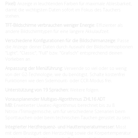
Pixel):
Anzeige in leuchtenden Farben für maximale Ablesbarkeit,
damit die wichtigsten Daten sofort im Fokus des Tauchers
stehen.
TFT-Bildschirme verbrauchen weniger Energie:
Effizienter als
andere Bildschirmtypen für eine längere Akkulaufzeit.
Verschiedene Konfigurationen für die Bildschirmanzeige:
Passe
die Anzeige deiner Daten durch Auswahl der Bildschirmoptionen
"Light", "Classic", "Full" bzw. "Grafisch" entsprechend deinen
Vorlieben an.
Anpassung der Menüführung:
Verwende so viel oder so wenig
von der G2-Technologie, wie du benötigst. Schalte kostenfrei
Funktionen wie den Sidemount- oder CCR-Modus frei.
Unterstützung von 19 Sprachen:
Weitere folgen.
Vorausplanender Multigas-Algorithmus ZHL16 ADT
MB:
Erweiterter Uwatec-Algorithmus berechnet bis zu 8
Nitrox-/Trimixgemische, um für verschiedene Szenarien beim
Sporttauchen oder beim technischen Tauchen gerüstet zu sein.
Integrierter Herzfrequenz- und Hauttemperaturmesser:
Misst
mit dem Brustgurt den Herzschlag sowie die Körpertemperatur