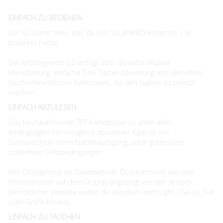
EINFACH ZU BEDIENEN
Der G2 bietet alles, was du von SCUBAPRO erwartest – in
brillanter Farbe.
Der luftintegrierte G2 verfügt über dieselbe intuitive
Menüführung, einfache Drei-Tasten-Steuerung und dieselben
taucherfreundlichen Funktionen, die den Galileo so beliebt
machen.
EINFACH ABZULESEN
Das hochauflösende TFT-Farbdisplay ist unter allen
Bedingungen hervorragend abzulesen. Egal ob bei
Sonnenschein, beim Nachttauchgang, unter guten oder
schlechten Sichtbedingungen.
Vier Displaymodi im Tauchbetrieb: Du bestimmst wie viele
Informationen auf dem Display angezeigt werden. Je nach
persönlicher Vorliebe wählst du zwischen dem Light, Classic, Full
oder Grafik-Modus.
EINFACH ZU TAUCHEN