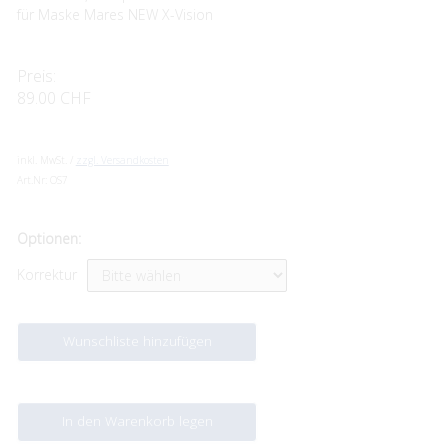
für Maske Mares NEW X-Vision
Preis:
89.00 CHF
inkl. MwSt. /
zzgl. Versandkosten
Art.Nr:
OS7
Optionen:
Korrektur
Wunschliste hinzufügen
In den Warenkorb legen