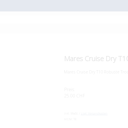
Mares Cruise Dry T1
Mares Cruise Dry T10 Robuste Troc
Preis:
25.00 CHF
inkl. MwSt. /
zzgl. Versandkosten
Art.Nr:
T8