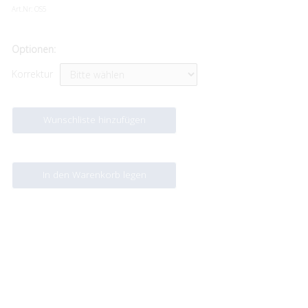
Art.Nr:
OS5
Optionen:
Korrektur
Wunschliste hinzufügen
In den Warenkorb legen