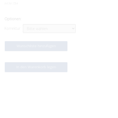
Art.Nr:
OS4
Optionen:
Korrektur
Wunschliste hinzufügen
In den Warenkorb legen