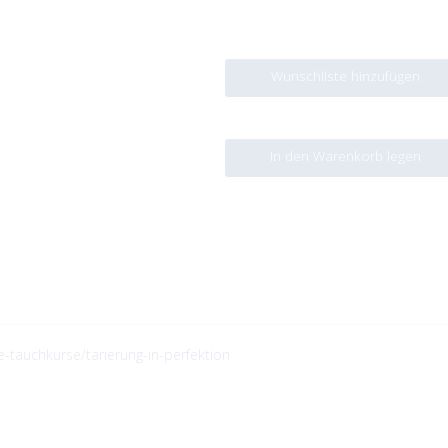
Wunschliste hinzufügen
In den Warenkorb legen
e-tauchkurse/tarierung-in-perfektion