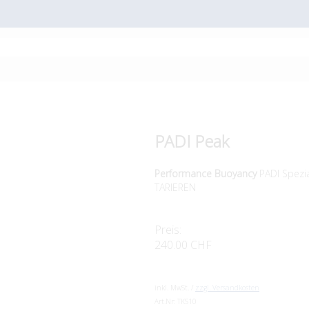
PADI Peak
Performance Buoyancy
PADI Spezia
TARIEREN
Preis:
240.00 CHF
inkl. MwSt. /
zzgl. Versandkosten
Art.Nr:
TKS10