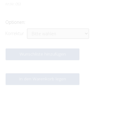
Art.Nr:
OS3
Optionen:
Korrektur
Wunschliste hinzufügen
In den Warenkorb legen