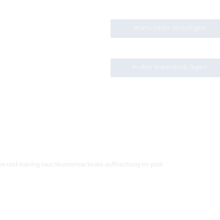
Wunschliste hinzufügen
In den Warenkorb legen
e-und-training-tauchkurse/reactivate-auffrischung-im-pool