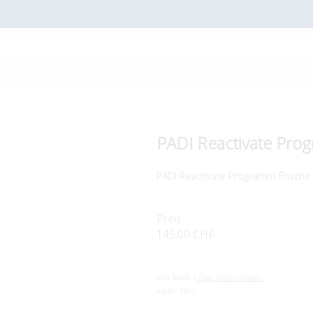
PADI Reactivate Pr
PADI Reactivate Programm Frische
Preis:
145.00 CHF
inkl. MwSt. /
zzgl. Versandkosten
Art.Nr:
TKA1