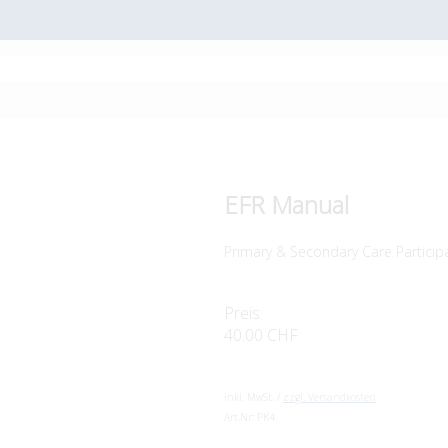
EFR Manual
Primary & Secondary Care Particip
Preis:
40.00 CHF
inkl. MwSt. /
zzgl. Versandkosten
Art.Nr:
PK4