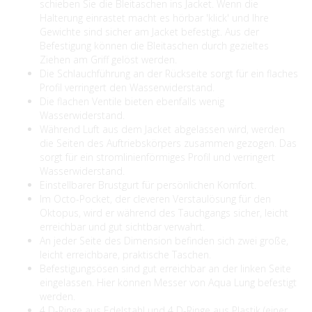
schieben Sie die Bleitaschen ins Jacket. Wenn die
Halterung einrastet macht es hörbar 'klick' und Ihre
Gewichte sind sicher am Jacket befestigt. Aus der
Befestigung können die Bleitaschen durch gezieltes
Ziehen am Griff gelöst werden.
Die Schlauchführung an der Rückseite sorgt für ein flaches
Profil verringert den Wasserwiderstand.
Die flachen Ventile bieten ebenfalls wenig
Wasserwiderstand.
Während Luft aus dem Jacket abgelassen wird, werden
die Seiten des Auftriebskörpers zusammen gezogen. Das
sorgt für ein stromlinienförmiges Profil und verringert
Wasserwiderstand.
Einstellbarer Brustgurt für persönlichen Komfort.
Im Octo-Pocket, der cleveren Verstaulösung für den
Oktopus, wird er während des Tauchgangs sicher, leicht
erreichbar und gut sichtbar verwahrt.
An jeder Seite des Dimension befinden sich zwei große,
leicht erreichbare, praktische Taschen.
Befestigungsösen sind gut erreichbar an der linken Seite
eingelassen. Hier können Messer von Aqua Lung befestigt
werden.
4 D-Ringe aus Edelstahl und 4 D-Ringe aus Plastik (einer