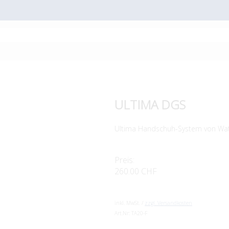
ULTIMA DGS
Ultima Handschuh-System von Wat
Preis:
260.00 CHF
inkl. MwSt. /
zzgl. Versandkosten
Art.Nr:
TA20-F