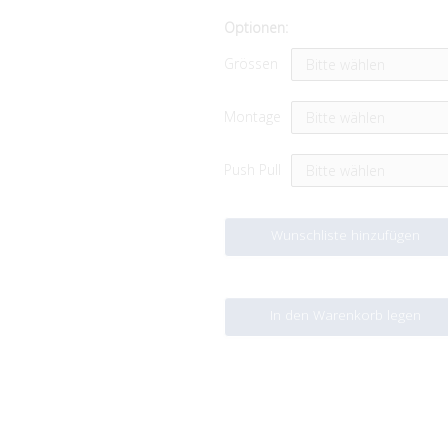
Optionen:
Grössen
Montage
Push Pull
Wunschliste hinzufügen
In den Warenkorb legen