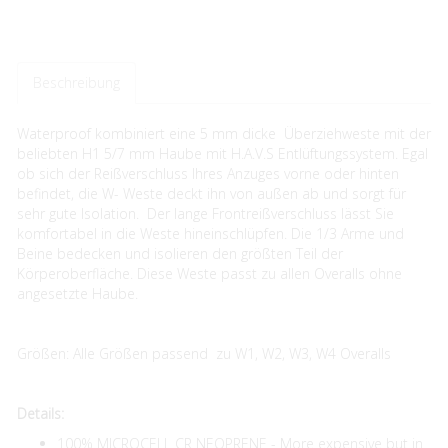
Beschreibung
Waterproof kombiniert eine 5 mm dicke Überziehweste mit der
beliebten H1 5/7 mm Haube mit H.A.V.S Entlüftungssystem. Egal
ob sich der Reißverschluss Ihres Anzuges vorne oder hinten
befindet, die W- Weste deckt ihn von außen ab und sorgt für
sehr gute Isolation. Der lange Frontreißverschluss lässt Sie
komfortabel in die Weste hineinschlüpfen. Die 1/3 Arme und
Beine bedecken und isolieren den größten Teil der
Körperoberfläche. Diese Weste passt zu allen Overalls ohne
angesetzte Haube.
Größen: Alle Größen passend zu W1, W2, W3, W4 Overalls
Details:
100% MICROCELL CR NEOPRENE - More expensive but in