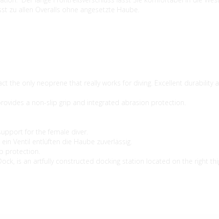
sst zu allen Overalls ohne angesetzte Haube.
e only neoprene that really works for diving. Excellent durability an
ovides a non-slip grip and integrated abrasion protection.
upport for the female diver.
n Ventil entlüften die Haube zuverlässig.
p protection.
 is an artfully constructed docking station located on the right thigh