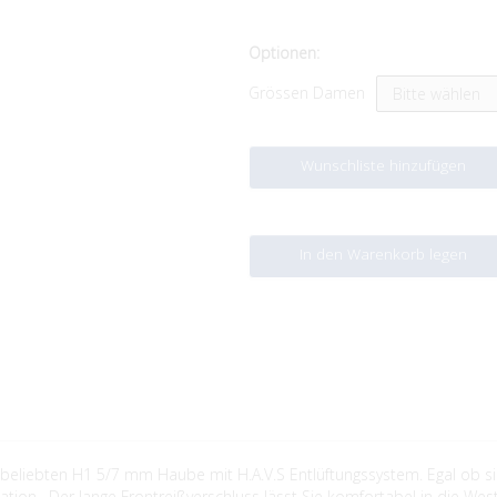
Optionen:
Grössen Damen
Wunschliste hinzufügen
In den Warenkorb legen
liebten H1 5/7 mm Haube mit H.A.V.S Entlüftungssystem. Egal ob sic
lation. Der lange Frontreißverschluss lässt Sie komfortabel in die W