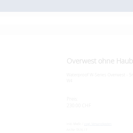
Overwest ohne Hau
Waterproof W-Series Overwest - 
W4
Preis:
230.00 CHF
inkl. MwSt. /
zzgl. Versandkosten
Art.Nr:
TA16 / F