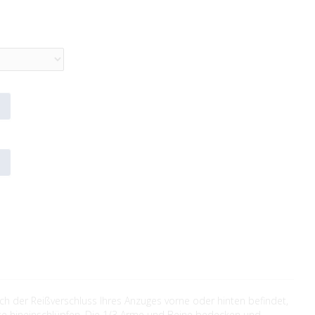
h der Reißverschluss Ihres Anzuges vorne oder hinten befindet,
este hineinschlüpfen. Die 1/3 Arme und Beine bedecken und