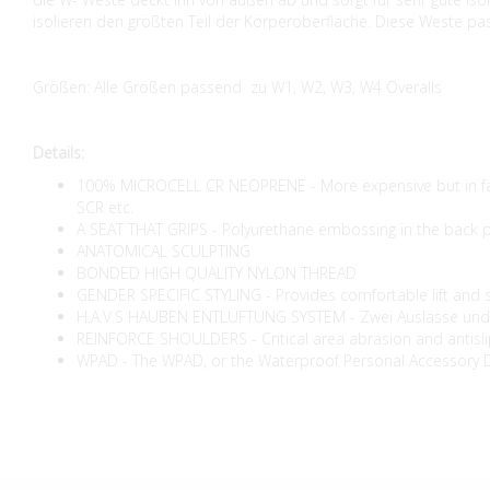
isolieren den größten Teil der Körperoberfläche. Diese Weste pa
Größen: Alle Größen passend zu W1, W2, W3, W4 Overalls
Details:
100% MICROCELL CR NEOPRENE - More expensive but in fact th
SCR etc.
A SEAT THAT GRIPS - Polyurethane embossing in the back pr
ANATOMICAL SCULPTING
BONDED HIGH QUALITY NYLON THREAD
GENDER SPECIFIC STYLING - Provides comfortable lift and s
H.A.V.S HAUBEN ENTLÜFTUNG SYSTEM - Zwei Auslässe und ei
REINFORCE SHOULDERS - Critical area abrasion and antisli
WPAD - The WPAD, or the Waterproof Personal Accessory Dock,