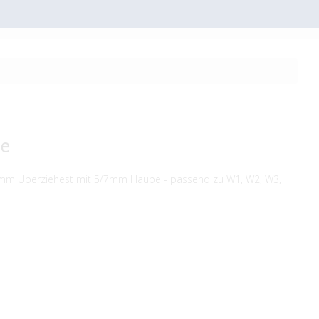
be
5mm Überziehest mit 5/7mm Haube - passend zu W1, W2, W3,