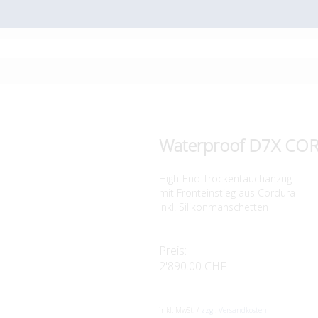
Waterproof D7X C
High-End Trockentauchanzug
mit Fronteinstieg aus Cordura
inkl. Silikonmanschetten
Preis:
2'890.00 CHF
inkl. MwSt. /
zzgl. Versandkosten