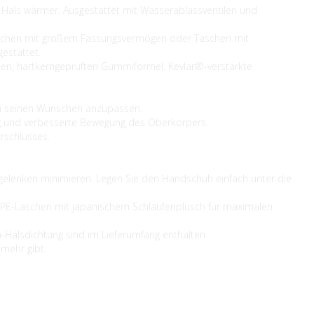
Hals wärmer. Ausgestattet mit Wasserablassventilen und
Taschen mit großem Fassungsvermögen oder Taschen mit
gestattet.
neuen, hartkerngeprüften Gummiformel. Kevlar®-verstärkte
ch seinen Wünschen anzupassen.
ieg und verbesserte Bewegung des Oberkörpers.
rschlusses.
lenken minimieren. Legen Sie den Handschuh einfach unter die
E-Laschen mit japanischem Schlaufenplüsch für maximalen
n-Halsdichtung sind im Lieferumfang enthalten.
 mehr gibt.