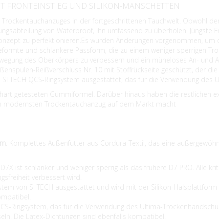
T FRONTEINSTIEG UND SILIKON-MANSCHETTEN
des Trockentauchanzuges in der fortgeschrittenen Tauchwelt. Obwohl d
ngsabteilung von Waterproof, ihn umfassend zu überholen. Jüngste E
Konzept zu perfektionieren.Es wurden Änderungen vorgenommen, um
ormte und schlankere Passform, die zu einem weniger sperrigen Troc
e Bewegung des Oberkörpers zu verbessern und ein müheloses An- und
ßenspulen-Reißverschluss Nr. 10 mit Stoffrückseite geschützt, der di
m SI TECH QCS-Ringsystem ausgestattet, das für die Verwendung des
 hart getesteten Gummiformel. Darüber hinaus haben die restlichen e
zum modernsten Trockentauchanzug auf dem Markt macht
am
. Komplettes Außenfutter aus Cordura-Textil, das eine außergewöhnl
D7X ist schlanker und weniger sperrig als das frühere D7 PRO. Alle krit
sfreiheit verbessert wird.
em von SI TECH ausgestattet und wird mit der Silikon-Halsplattform v
ompatibel.
CS-Ringsystem, das für die Verwendung des Ultima-Trockenhandschuhs
seln. Die Latex-Dichtungen sind ebenfalls kompatibel.