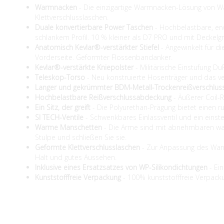
Warmnacken
- Die einzigartige Warmnacken-Lösung von W
Klettverschlusslaschen.
Duale konvertierbare Power Taschen
- Hochbelastbare, er
schlankem Profil. 10 % kleiner als D7 PRO und mit Deckelgr
Anatomisch Kevlar®-verstärkter Stiefel
- Angewinkelt für d
Vorderseite. Geformter Flossenbandanker.
Kevlar®-verstärkte Kniepolster
- Militärische Einstufung D
Teleskop-Torso
- Neu konstruierte Hosenträger und das v
Langer und gekrümmter BDM-Metall-Trockenreißverschlus
Hochbelastbare Reißverschlussabdeckung
- Äußerer Coil-R
Ein Sitz, der greift
- Die Polyurethan-Prägung bietet einen ru
SI TECH-Ventile
- Schwenkbares Einlassventil und ein einste
Warme Manschetten
- Die Arme sind mit abnehmbaren wa
Stulpe und schließen Sie sie.
Geformte Klettverschlusslaschen
- Zur Anpassung des War
Halt und gutes Aussehen.
Inklusive eines Ersatzsatzes von WP-Silikondichtungen
- Ein
Kunststofffreie Verpackung
- 100% kunststofffreie Verpacku