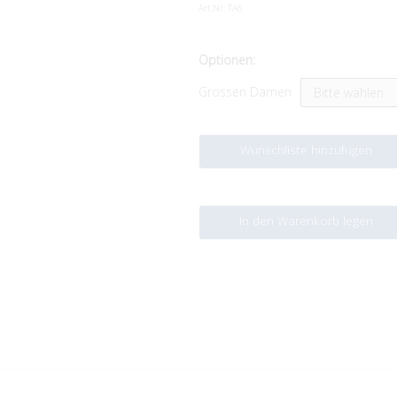
Art.Nr:
TA6
Optionen:
Grössen Damen
Wunschliste hinzufügen
In den Warenkorb legen