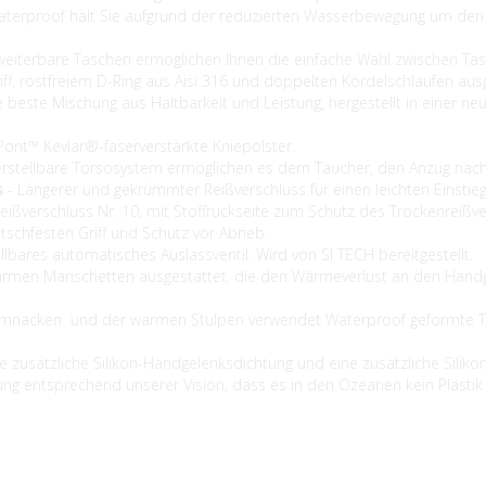
aterproof hält Sie aufgrund der reduzierten Wasserbewegung um den 
weiterbare Taschen ermöglichen Ihnen die einfache Wahl zwischen 
iff, rostfreiem D-Ring aus Aisi 316 und doppelten Kordelschlaufen aus
ie beste Mischung aus Haltbarkeit und Leistung, hergestellt in einer 
uPont™ Kevlar®-faserverstärkte Kniepolster.
erstellbare Torsosystem ermöglichen es dem Taucher, den Anzug na
s
- Längerer und gekrümmter Reißverschluss für einen leichten Einst
eißverschluss Nr. 10, mit Stoffrückseite zum Schutz des Trockenreißve
tschfesten Griff und Schutz vor Abrieb.
llbares automatisches Auslassventil. Wird von SI TECH bereitgestellt.
rmen Manschetten ausgestattet, die den Wärmeverlust an den Handge
mnacken und der warmen Stulpen verwendet Waterproof geformte TP
e zusätzliche Silikon-Handgelenksdichtung und eine zusätzliche Siliko
ng entsprechend unserer Vision, dass es in den Ozeanen kein Plastik