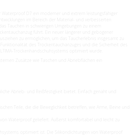
er Waterproof D7 ein moderner und extrem leistungsfähiger
ntwicklungen im Bereich der Material- und verbesserten
 das Tauchen in schwierigen Umgebungen zu einem
kentauchanzug führt. Ein neuer längerer und gebogener
 Ausziehen zu ermöglichen, um das Taucherlebnis insgesamt zu
e Funktionalität des Trockentauchanzuges und die Sicherheit des
 ULTIMA-Trockenhandschuhsystems optimiert wurde.
xternen Zusätze wie Taschen und Abriebflächen ein
iche Abrieb- und Reißfestigkeit bietet. Einfach genäht und
ischen Teile, die die Beweglichkeit betreffen, wie Arme, Beine und
on Waterproof geliefert. Äußerst komfortabel und leicht zu
ystems optimiert ist. Die Silikondichtungen von Waterproof