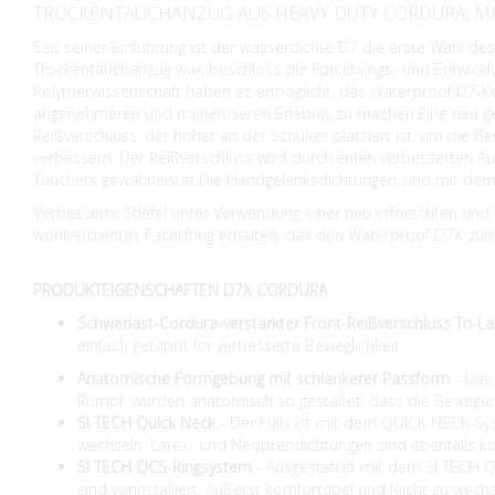
TROCKENTAUCHANZUG AUS HEAVY DUTY CORDURA, MI
Seit seiner Einführung ist der wasserdichte D7 die erste Wahl 
Trockentauchanzug war, beschloss die Forschungs- und Entwicklu
Polymerwissenschaft haben es ermöglicht, das Waterproof D7-
angenehmeren und müheloseren Erlebnis zu machen.Eine neu gef
Reißverschluss, der höher an der Schulter platziert ist, um di
verbessern. Der Reißverschluss wird durch einen verbesserten Au
Tauchers gewährleistet.Die Handgelenksdichtungen sind mit de
Verbesserte Stiefel unter Verwendung einer neu erforschten und
wohlverdientes Facelifting erhalten, das den Waterproof D7X 
PRODUKTEIGENSCHAFTEN D7X CORDURA
Schwerlast-Cordura-verstärkter Front-Reißverschluss Tri-L
einfach getappt für verbesserte Beweglichkeit.
Anatomische Formgebung mit schlankerer Passform
- Das 
Rumpf, wurden anatomisch so gestaltet, dass die Bewegung
SI TECH Quick Neck
- Der Hals ist mit dem QUICK NECK-Syst
wechseln. Latex- und Neoprendichtungen sind ebenfalls k
SI TECH QCS-Ringsystem
- Ausgestattet mit dem SI TECH Q
sind vorinstalliert. Äußerst komfortabel und leicht zu wech