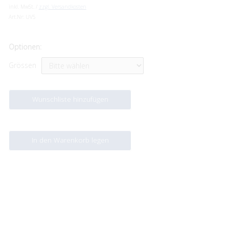
inkl. MwSt. /
zzgl. Versandkosten
Art.Nr:
UV5
Optionen:
Grössen
Wunschliste hinzufügen
In den Warenkorb legen