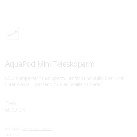
AquaPod Mini Teleskoparm
NEU! Kompakter Teleskoparm - einfach und stabil über und
unter Wasser - passend zu allen Sealife Kameras
Preis:
69.00 CHF
inkl. MwSt. /
zzgl. Versandkosten
Art.Nr:
FVZ9