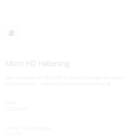
Micro HD Halterung
Zum Anbringen der Micro HD an GoPro Montagehalterungen
und Accessoires - einfache, herkömmliche Anbringung
Preis:
12.00 CHF
inkl. MwSt. /
zzgl. Versandkosten
Art.Nr:
FVZ7