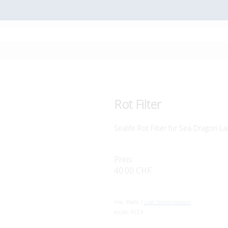
Rot Filter
Sealife Rot Filter für Sea Dragon
Preis:
40.00 CHF
inkl. MwSt. /
zzgl. Versandkosten
Art.Nr:
FVZ4