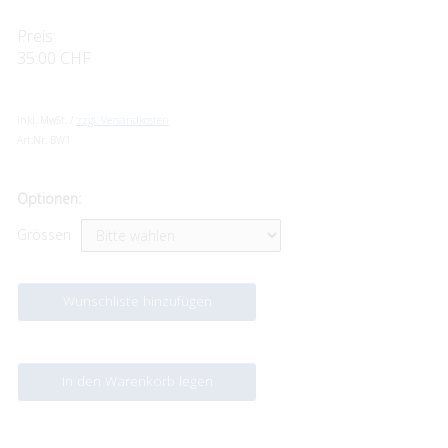
Preis:
35.00 CHF
inkl. MwSt. /
zzgl. Versandkosten
Art.Nr:
BW1
Optionen:
Grössen
Wunschliste hinzufügen
In den Warenkorb legen