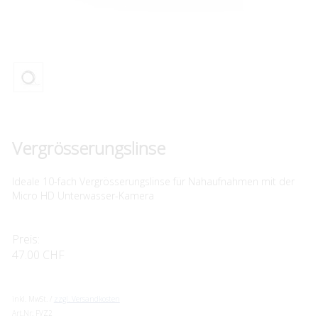
Vergrösserungslinse
Ideale 10-fach Vergrösserungslinse für Nahaufnahmen mit der
Micro HD Unterwasser-Kamera
Preis:
47.00 CHF
inkl. MwSt. /
zzgl. Versandkosten
Art.Nr:
FVZ2