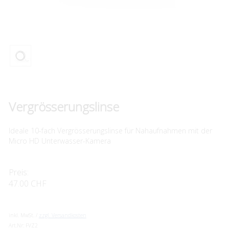
Vergrösserungslinse
Ideale 10-fach Vergrösserungslinse für Nahaufnahmen mit der
Micro HD Unterwasser-Kamera
Preis:
47.00 CHF
inkl. MwSt. /
zzgl. Versandkosten
Art.Nr:
FVZ2