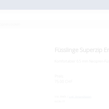
eoprensocken
Füsslinge Superzip E
Komfortabler 6.5 mm Neopren-Füss
Preis:
75.00 CHF
inkl. MwSt. /
zzgl. Versandkosten
Art.Nr:
F1