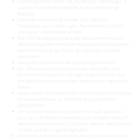
Voll-Metall-Konstruktion mit modernster Technologie, in
präziser Handarbeit hergestellt für eine lebenslange
Nutzung
Einmalige Atemleistung in jeder Tiefe, bei jeder
Temperatur und in jeder Lage - Atemarbeit nur 0,49 J/l,
eine bisher unübertroffener Wert
Das Voll-Metallgehäuse und alle Komponenten sichern
den bestmöglichen thermalen Austausch und reduzieren
damit dramatisch das Risiko des Vereisens in kalten
Gewässern
Kompakte Bauweise für leichtgewichtigen Komfort
Die luftbalancierte Ventiltechnologie vermindert den
Einatemwiderstand zum niedrigst möglichen Level und
ermöglicht dadurch besonders angenehmes, natürliches
Atmen
Verbesserter einstellbarer VIVA und stufenlos einstellbarer
Einatemwiderstand zur Kontrolle des persönlichen
Atemkomforts
Die Ausatemmembran mit optimierten Luftdurchfluss
lässt die Luft leichter entweichen und verringert dadurch
den Ausatemwiderstand; Luftblasen werden dadurch vom
Gesicht und den Augen ferngehalten
Niemand kann es besser: Innovative Technologie, wie sie