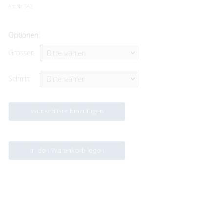
Art.Nr:
SA2
Optionen:
Grössen
Schnitt
Wunschliste hinzufügen
In den Warenkorb legen