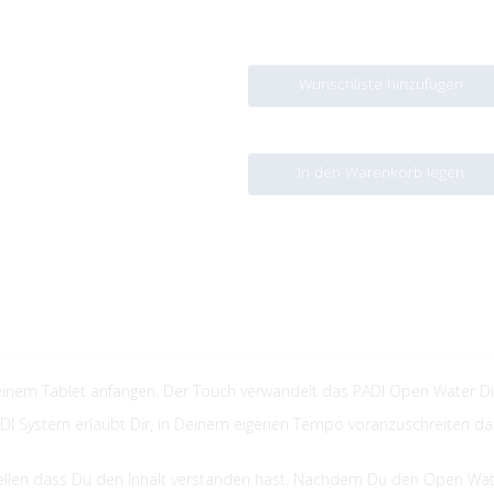
Wunschliste hinzufügen
In den Warenkorb legen
inem Tablet anfangen. Der Touch verwandelt das PADI Open Water Dive
DI System erlaubt Dir, in Deinem eigenen Tempo voranzuschreiten dam
ellen dass Du den Inhalt verstanden hast. Nachdem Du den Open Wate