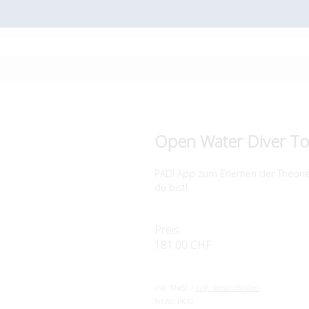
Open Water Diver T
PADI App zum Erlernen der Theorie
du bist!
Preis:
181.00 CHF
inkl. MwSt. /
zzgl. Versandkosten
Art.Nr:
PK10